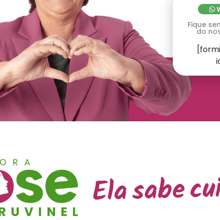
Fique se
do no
[form
i