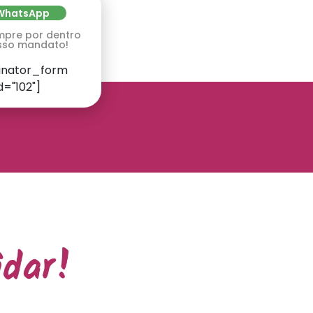
WhatsApp
mpre por dentro
sso mandato!
inator_form
d="102"]